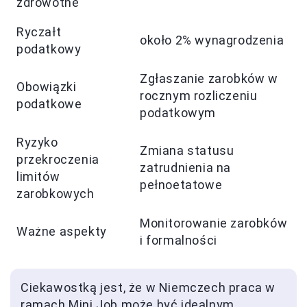
zdrowotne
Ryczałt
około 2% wynagrodzenia
podatkowy
Zgłaszanie zarobków w
Obowiązki
rocznym rozliczeniu
podatkowe
podatkowym
Ryzyko
Zmiana statusu
przekroczenia
zatrudnienia na
limitów
pełnoetatowe
zarobkowych
Monitorowanie zarobków
Ważne aspekty
i formalności
Ciekawostką jest, że w Niemczech praca w
ramach Mini Job może być idealnym