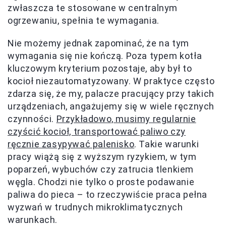
zwłaszcza te stosowane w centralnym
ogrzewaniu, spełnia te wymagania.
Nie możemy jednak zapominać, że na tym
wymagania się nie kończą. Poza typem kotła
kluczowym kryterium pozostaje, aby był to
kocioł niezautomatyzowany. W praktyce często
zdarza się, że my, palacze pracujący przy takich
urządzeniach, angażujemy się w wiele ręcznych
czynności.
Przykładowo, musimy regularnie
czyścić kocioł, transportować paliwo czy
ręcznie zasypywać palenisko
. Takie warunki
pracy wiążą się z wyższym ryzykiem, w tym
poparzeń, wybuchów czy zatrucia tlenkiem
węgla. Chodzi nie tylko o proste podawanie
paliwa do pieca – to rzeczywiście praca pełna
wyzwań w trudnych mikroklimatycznych
warunkach.