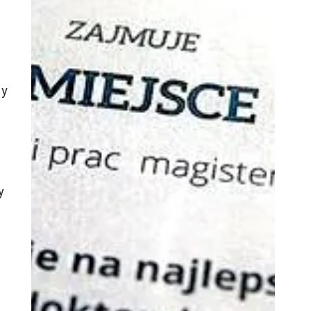
by
y
w