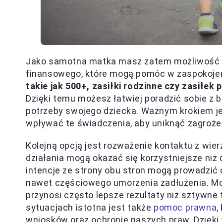
Jako samotna matka masz zatem możliwość s
finansowego, które mogą pomóc w zaspokoje
takie jak 500+, zasiłki rodzinne czy zasiłek
Dzięki temu możesz łatwiej poradzić sobie 
potrzeby swojego dziecka. Ważnym krokiem jes
wpływać te świadczenia, aby uniknąć zagroże
Kolejną opcją jest rozważenie kontaktu z wie
działania mogą okazać się korzystniejsze ni
intencje ze strony obu stron mogą prowadzić d
nawet częściowego umorzenia zadłużenia. Moj
przynosi często lepsze rezultaty niż sztywne
sytuacjach istotna jest także
pomoc prawna
,
wniosków oraz ochronie naszych praw. Dzięk