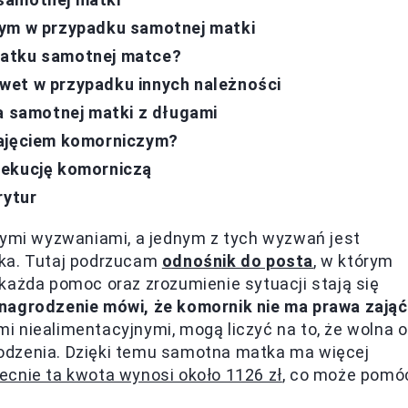
zym w przypadku samotnej matki
datku samotnej matce?
wet w przypadku innych należności
la samotnej matki z długami
zajęciem komorniczym?
zekucję komorniczą
rytur
nymi wyzwaniami, a jednym z tych wyzwań jest
ika. Tutaj podrzucam
odnośnik do posta
, w którym
każda pomoc oraz zrozumienie sytuacji stają się
nagrodzenie mówi, że komornik nie ma prawa zająć
mi niealimentacyjnymi, mogą liczyć na to, że wolna 
odzenia. Dzięki temu samotna matka ma więcej
ecnie ta kwota wynosi około 1126 zł
, co może pomó