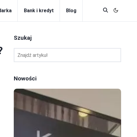
darka
Bank i kredyt
Blog
Szukaj
?
Nowości