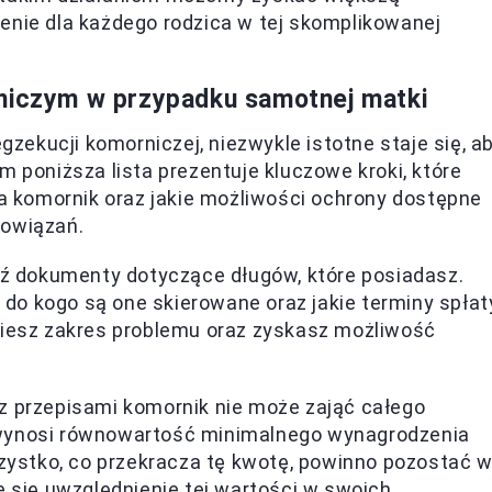
enie dla każdego rodzica w tej skomplikowanej
rniczym w przypadku samotnej matki
ekucji komorniczej, niezwykle istotne staje się, a
m poniższa lista prezentuje kluczowe kroki, które
ła komornik oraz jakie możliwości ochrony dostępne
bowiązań.
 dokumenty dotyczące długów, które posiadasz.
, do kogo są one skierowane oraz jakie terminy spłat
miesz zakres problemu oraz zyskasz możliwość
z przepisami komornik nie może zająć całego
 wynosi równowartość minimalnego wynagrodzenia
szystko, co przekracza tę kwotę, powinno pozostać 
e się uwzględnienie tej wartości w swoich