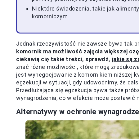
Niektóre świadczenia, takie jak aliment
komorniczym.
Jednak rzeczywistość nie zawsze bywa tak p
komornik ma możliwość zajęcia większej częś
ciekawią cię takie treści, sprawdź,
jakie są 
znać różne możliwości, które mogą zredukow
jest wynegocjowanie z komornikiem niższej kw
egzekucji w sytuacji, gdy udowodnimy, że dals
Przedłużająca się egzekucja bywa także prób
wynagrodzenia, co w efekcie może postawić na
Alternatywy w ochronie wynagrodze