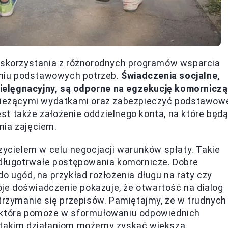
korzystania z różnorodnych programów wsparcia
niu podstawowych potrzeb.
Świadczenia socjalne,
 pielęgnacyjny, są odporne na egzekucję komorniczą
z bieżącymi wydatkami oraz zabezpieczyć podstawow
t także założenie oddzielnego konta, na które będ
nia zajęciem.
rzycielem w celu negocjacji warunków spłaty. Takie
ż długotrwałe postępowania komornicze. Dobre
o ugód, na przykład rozłożenia długu na raty czy
e doświadczenie pokazuje, że otwartość na dialog
 trzymanie się przepisów. Pamiętajmy, że w trudnych
 która pomoże w sformułowaniu odpowiednich
i takim działaniom możemy zyskać większą