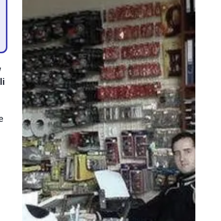
w
li
e