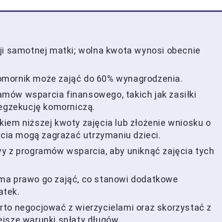
ji samotnej matki; wolna kwota wynosi obecnie
omornik może zająć do 60% wynagrodzenia.
mów wsparcia finansowego, takich jak zasiłki
 egzekucję komorniczą.
iem niższej kwoty zajęcia lub złożenie wniosku o
ęcia mogą zagrażać utrzymaniu dzieci.
y z programów wsparcia, aby uniknąć zajęcia tych
ma prawo go zająć, co stanowi dodatkowe
atek.
rto negocjować z wierzycielami oraz skorzystać z
jsze warunki spłaty długów.