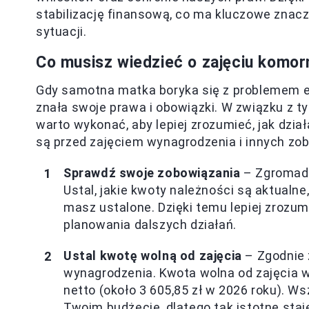
stabilizację finansową, co ma kluczowe znacz
sytuacji.
Co musisz wiedzieć o zajęciu komo
Gdy samotna matka boryka się z problemem egz
znała swoje prawa i obowiązki. W związku z ty
warto wykonać, aby lepiej zrozumieć, jak dzia
są przed zajęciem wynagrodzenia i innych zo
Sprawdź swoje zobowiązania
– Zgromadź
Ustal, jakie kwoty należności są aktualne
masz ustalone. Dzięki temu lepiej zrozu
planowania dalszych działań.
Ustal kwotę wolną od zajęcia
– Zgodnie 
wynagrodzenia. Kwota wolna od zajęcia
netto (około 3 605,85 zł w 2026 roku). W
Twoim budżecie, dlatego tak istotne staj