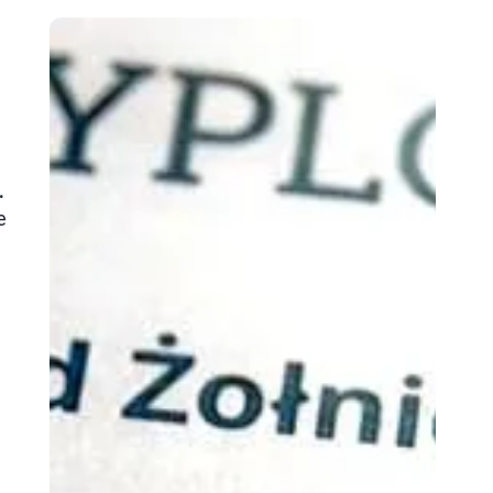
.
e
ą