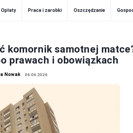
Opłaty
Praca i zarobki
Oszczędzanie
Gospo
OPŁATY
ać komornik samotnej matce
po prawach i obowiązkach
na Nowak
06.06.2026