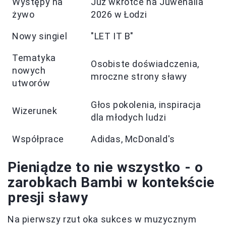
Występy na
Już wkrótce na Juwenalia
żywo
2026 w Łodzi
Nowy singiel
"LET IT B"
Tematyka
Osobiste doświadczenia,
nowych
mroczne strony sławy
utworów
Głos pokolenia, inspiracja
Wizerunek
dla młodych ludzi
Współprace
Adidas, McDonald's
Pieniądze to nie wszystko - o
zarobkach Bambi w kontekście
presji sławy
Na pierwszy rzut oka sukces w muzycznym