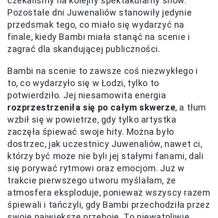
czekaliśmy na kolejny spektakularny show.
Pozostałe dni Juwenaliów stanowiły jedynie
przedsmak tego, co miało się wydarzyć na
finale, kiedy Bambi miała stanąć na scenie i
zagrać dla skandującej publiczności.
Bambi na scenie to zawsze coś niezwykłego i
to, co wydarzyło się w Łodzi, tylko to
potwierdziło. Jej niesamowita energia
rozprzestrzeniła się po całym skwerze
, a tłum
wzbił się w powietrze, gdy tylko artystka
zaczęła śpiewać swoje hity. Można było
dostrzec, jak uczestnicy Juwenaliów, nawet ci,
którzy być może nie byli jej stałymi fanami, dali
się porywać rytmowi oraz emocjom. Już w
trakcie pierwszego utworu myślałam, że
atmosfera eksploduje, ponieważ wszyscy razem
śpiewali i tańczyli, gdy Bambi przechodziła przez
swoje największe przeboje. To niewątpliwie