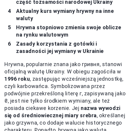
część tożsamości narodowej Ukrainy
Aktualny kurs wymiany hrywny na inne
waluty
Hrywna stopniowo zmienia swoje oblicze
na rynku walutowym
Zasady korzystania z gotówki i
zasadności jej wymiany w Ukrainie
Hrywna, popularnie znana jako гривня, stanowi
oficjalną walutę Ukrainy. W obiegu zagościła w
1996 roku
, zastępując wcześniejszą jednostkę,
czyli karbowańca. Symbolizowana przez
podwójnie przekreśloną literę г, zapisywaną jako
₴, jest nie tylko środkiem wymiany, ale też
posiada ciekawe korzenie. Jej
nazwa wywodzi
się od średniowiecznej miary srebra
, określanej
jako grzywna, co dodaje walucie historycznego
charakteru. Ponadto, hrywna jako waluta