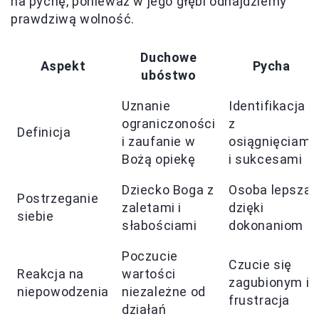
na pychę, ponieważ w jego głębi odnajdziemy
prawdziwą wolność.
Duchowe
Aspekt
Pycha
ubóstwo
Uznanie
Identifikacja
ograniczoności
z
Definicja
i zaufanie w
osiągnięciami
Bożą opiekę
i sukcesami
Dziecko Boga z
Osoba lepsza
Postrzeganie
zaletami i
dzięki
siebie
słabościami
dokonaniom
Poczucie
Czucie się
Reakcja na
wartości
zagubionym i
niepowodzenia
niezależne od
frustracja
działań