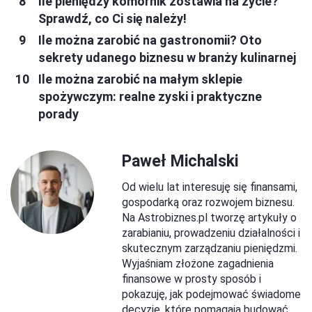
Ile pieniędzy komornik zostawia na życie?
Sprawdź, co Ci się należy!
Ile można zarobić na gastronomii? Oto
sekrety udanego biznesu w branży kulinarnej
Ile można zarobić na małym sklepie
spożywczym: realne zyski i praktyczne
porady
Paweł Michalski
Od wielu lat interesuję się finansami,
gospodarką oraz rozwojem biznesu.
Na Astrobiznes.pl tworzę artykuły o
zarabianiu, prowadzeniu działalności i
skutecznym zarządzaniu pieniędzmi.
Wyjaśniam złożone zagadnienia
finansowe w prosty sposób i
pokazuję, jak podejmować świadome
decyzje, które pomagają budować