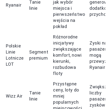
Tanie
jak wybór
generow
Ryanair
linie
miejsca i
dodatko
pierwszeństwo
przycho
wejścia na
pokład
Różnorodne
inicjatywy
Zyski na
Polskie
zwiększające
pasażera
Linie
Segment
komfort, nowi
mogą
Lotnicze
premium
kierunki,
przewyż
LOT
rozbudowa
Ryanair
floty
Przystępne
Zwiększe
ceny, loty do
Tanie
liczby
Wizz Air
mniej
linie
pasażeró
popularnych
zysków
miejscowości