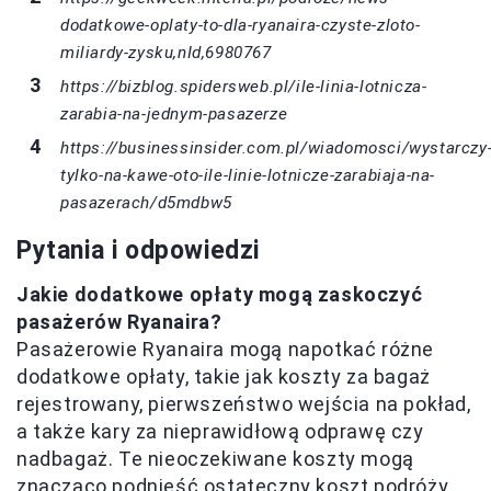
dodatkowe-oplaty-to-dla-ryanaira-czyste-zloto-
miliardy-zysku,nId,6980767
https://bizblog.spidersweb.pl/ile-linia-lotnicza-
zarabia-na-jednym-pasazerze
https://businessinsider.com.pl/wiadomosci/wystarczy
tylko-na-kawe-oto-ile-linie-lotnicze-zarabiaja-na-
pasazerach/d5mdbw5
Pytania i odpowiedzi
Jakie dodatkowe opłaty mogą zaskoczyć
pasażerów Ryanaira?
Pasażerowie Ryanaira mogą napotkać różne
dodatkowe opłaty, takie jak koszty za bagaż
rejestrowany, pierwszeństwo wejścia na pokład,
a także kary za nieprawidłową odprawę czy
nadbagaż. Te nieoczekiwane koszty mogą
znacząco podnieść ostateczny koszt podróży.