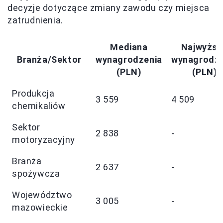
decyzje dotyczące zmiany zawodu czy miejsca
zatrudnienia.
Mediana
Najwyższ
Branża/Sektor
wynagrodzenia
wynagrodze
(PLN)
(PLN)
Produkcja
3 559
4 509
chemikaliów
Sektor
2 838
-
motoryzacyjny
Branża
2 637
-
spożywcza
Województwo
3 005
-
mazowieckie