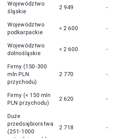
Województwo
2 949
-
śląskie
Województwo
< 2 600
-
podkarpackie
Województwo
< 2 600
-
dolnośląskie
Firmy (150-300
mln PLN
2 770
-
przychodu)
Firmy (< 150 mln
2 620
-
PLN przychodu)
Duże
przedsiębiorstwa
2 718
-
(251-1000