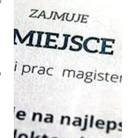
w
t
a
y