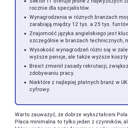
Sektor IT oferuje jedne z najwyższych 
rocznie dla specjalistów.
Wynagrodzenia w różnych branżach mogą 
zarabiają między 12 tys. a 25 tys. funtó
Znajomość języka angielskiego jest klu
szczególnie w branżach technicznych, m
Wysokość wynagrodzeń różni się w zależ
wyższe pensje, ale także wyższe koszty
Brexit zmienił zasady rekrutacji, zwięks
zdobywaniu pracy.
Niektóre z najlepiej płatnych branż w U
cyfrowy.
Warto zauważyć, że dobrze wykształceni Pol
Płaca minimalna to tylko jeden z czynników, 