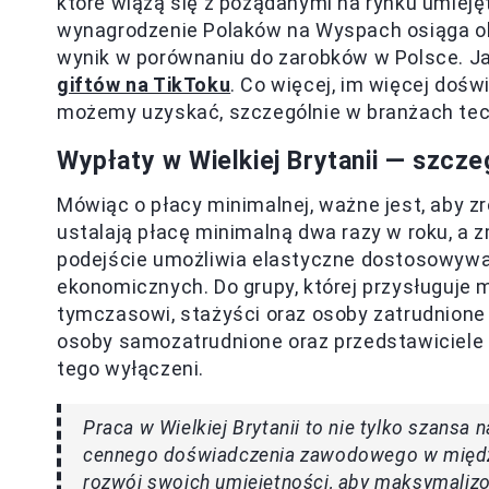
które wiążą się z pożądanymi na rynku umieję
wynagrodzenie Polaków na Wyspach osiąga ok
wynik w porównaniu do zarobków w Polsce. Jak
giftów na TikToku
. Co więcej, im więcej doś
możemy uzyskać, szczególnie w branżach tec
Wypłaty w Wielkiej Brytanii — szcz
Mówiąc o płacy minimalnej, ważne jest, aby z
ustalają płacę minimalną dwa razy w roku, a
podejście umożliwia elastyczne dostosowywa
ekonomicznych. Do grupy, której przysługuje 
tymczasowi, stażyści oraz osoby zatrudnione 
osoby samozatrudnione oraz przedstawiciele 
tego wyłączeni.
Praca w Wielkiej Brytanii to nie tylko szansa 
cennego doświadczenia zawodowego w międ
rozwój swoich umiejętności, aby maksymalizo