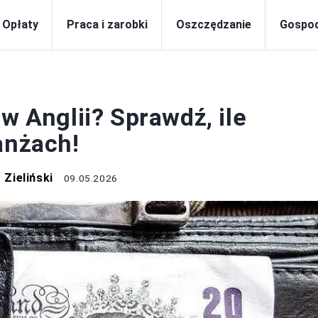
Opłaty
Praca i zarobki
Oszczędzanie
Gospo
CA I ZAROBKI
w Anglii? Sprawdź, ile
anżach!
Zieliński
09.05.2026