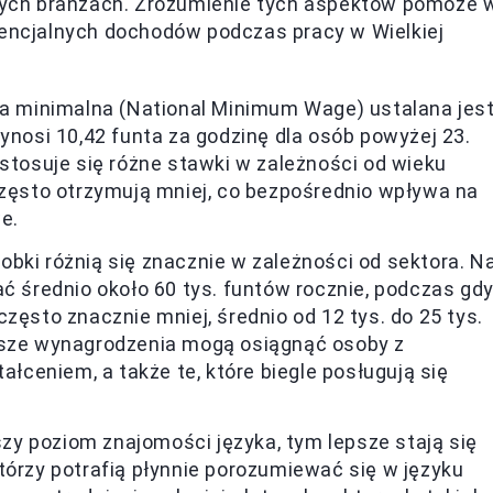
ych branżach. Zrozumienie tych aspektów pomoże 
tencjalnych dochodów podczas pracy w Wielkiej
a minimalna (National Minimum Wage) ustalana jes
ynosi 10,42 funta za godzinę dla osób powyżej 23.
 stosuje się różne stawki w zależności od wieku
często otrzymują mniej, co bezpośrednio wpływa na
e.
obki różnią się znacznie w zależności od sektora. N
ać średnio około 60 tys. funtów rocznie, podczas gd
zęsto znacznie mniej, średnio od 12 tys. do 25 tys.
ższe wynagrodzenia mogą osiągnąć osoby z
ceniem, a także te, które biegle posługują się
y poziom znajomości języka, tym lepsze stają się
tórzy potrafią płynnie porozumiewać się w języku