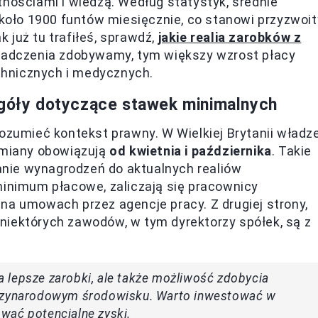
tnościami i wiedzą. Według statystyk, średnie
oło 1900 funtów miesięcznie, co stanowi przyzwoit
 już tu trafiłeś, sprawdź,
jakie realia zarobków z
wiadczenia zdobywamy, tym większy wzrost płacy
hnicznych i medycznych.
egóły dotyczące stawek minimalnych
rozumieć kontekst prawny. W Wielkiej Brytanii władz
 zmiany obowiązują
od kwietnia i października
. Takie
nie wynagrodzeń do aktualnych realiów
minimum płacowe, zaliczają się pracownicy
na umowach przez agencje pracy. Z drugiej strony,
niektórych zawodów, w tym dyrektorzy spółek, są z
na lepsze zarobki, ale także możliwość zdobycia
zynarodowym środowisku. Warto inwestować w
wać potencjalne zyski.