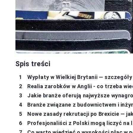
Spis treści
Wypłaty w Wielkiej Brytanii — szczegół
Realia zarobków w Anglii - co trzeba wi
Jakie branże oferują najwyższe wynagr
Branże związane z budownictwem i inżyn
Nowe zasady rekrutacji po Brexicie — ja
Profesjonaliści z Polski mogą liczyć na
Co warto wiedzieć o wysokości płac w