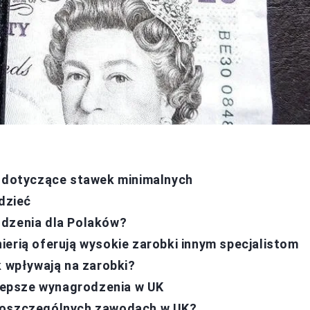
y dotyczące stawek minimalnych
edzieć
odzenia dla Polaków?
ierią oferują wysokie zarobki innym specjalistom
k wpływają na zarobki?
 lepsze wynagrodzenia w UK
 poszczególnych zawodach w UK?