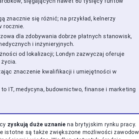
zarobków, sięgających nawet 60 tysięcy funtów
znacznie się różnić; na przykład, kelnerzy
w rocznie.
czowa dla zdobywania dobrze płatnych stanowisk,
edycznych i inżynieryjnych.
ności od lokalizacji; Londyn zazwyczaj oferuje
 życia.
zając znaczenie kwalifikacji i umiejętności w
K to IT, medycyna, budownictwo, finanse i marketing
acy
zyskują duże uznanie
na brytyjskim rynku pracy.
ale istotne są także zwiększone możliwości zawodow