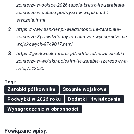
zolnierzy-w-polsce-2026-tabela-brutto-ile-zarabiaja-
zolnierze-w-polsce-podwyzki-w-wojsku-od-1-
stycznia.html
https://www.bankier.pl/wiadomosc/Ile-zarabiaja-
zolnierze-Sprawdzilismy-miesieczne-wynagrodzenie-
wojskowych-8749017.html
https://geekweek.interia.pl/militaria/news-zarobki-
zolnierzy-w-wojsku-polskim-ile-zarabia-szeregowy-a-
i,nId,7522525
Tagi:
Zarobki półkownika
Stopnie wojskowe
Podwyżki w 2026 roku
Dodatki i świadczenia
Wynagrodzenie w obronności
Powiązane wpisy: