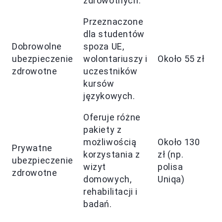
zdrowotnych.
P
Przeznaczone
dla studentów
S
Dobrowolne
spoza UE,
d
ubezpieczenie
wolontariuszy i
Około 55 zł
u
zdrowotne
uczestników
m
kursów
e
językowych.
Oferuje różne
B
pakiety z
k
możliwością
Około 130
t
Prywatne
korzystania z
zł (np.
d
ubezpieczenie
wizyt
polisa
z
zdrowotne
domowych,
Uniqa)
d
rehabilitacji i
u
badań.
m