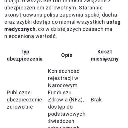
dbając o wszystkie formalności związane z
ubezpieczeniem zdrowotnym. Starannie
skonstruowana polisa zapewnia spokój ducha
oraz szybki dostęp do niemal wszystkich
usług
medycznych
, co w dzisiejszych czasach ma
nieocenioną wartość.
Typ
Koszt
Opis
ubezpieczenia
miesięczny
Konieczność
D
rejestracji w
p
Narodowym
o
Publiczne
Funduszu
z
ubezpieczenie
Zdrowia (NFZ),
Brak
n
zdrowotne
dostęp do
s
podstawowych
z
świadczeń
o