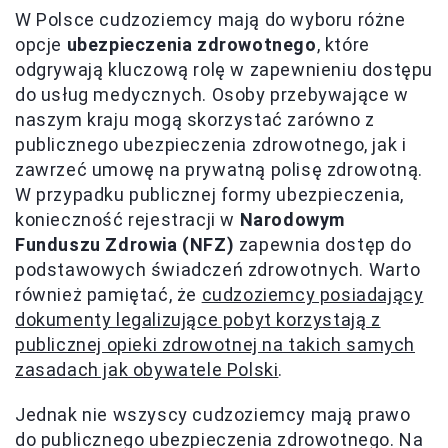
W Polsce cudzoziemcy mają do wyboru różne
opcje
ubezpieczenia zdrowotnego
, które
odgrywają kluczową rolę w zapewnieniu dostępu
do usług medycznych. Osoby przebywające w
naszym kraju mogą skorzystać zarówno z
publicznego ubezpieczenia zdrowotnego, jak i
zawrzeć umowę na prywatną polisę zdrowotną.
W przypadku publicznej formy ubezpieczenia,
konieczność rejestracji w
Narodowym
Funduszu Zdrowia (NFZ)
zapewnia dostęp do
podstawowych świadczeń zdrowotnych. Warto
również pamiętać, że
cudzoziemcy posiadający
dokumenty legalizujące pobyt korzystają z
publicznej opieki zdrowotnej na takich samych
zasadach jak obywatele Polski
.
Jednak nie wszyscy cudzoziemcy mają prawo
do publicznego ubezpieczenia zdrowotnego. Na