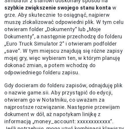
Simulator 2 stanowi doskonały sposób na
szybkie zwiększenie swojego stanu konta
w
grze. Aby skutecznie to osiągnąć, najpierw
muszę zlokalizować odpowiedni plik. W tym celu
otwieram folder „Dokumenty” lub „Moje
Dokumenty”, a następnie przechodzę do folderu
„Euro Truck Simulator 2” i otwieram podfolder
„save”. W tym miejscu znajdują się różne zapisy
mojej gry, więc wybieram ten, w którym planuję
dokonać zmian, a potem wchodzę do
odpowiedniego folderu zapisu.
Gdy docieram do folderu zapisów, odnajduję plik
o nazwie game.sii. Aby przystąpić do edycji,
otwieram go w Notatniku, co uważam za
najprostsze rozwiązanie. Następnie przewijam
dokument w dół, aż napotykam linijkę z
informacją „money_account: xxxxxxxxxxxx”.
Jeśli potrzebuję, mogę użyć kombinacji klawiszy