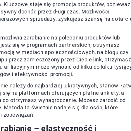
. Kluczowe staje się promocja produktów, ponieważ
sywny dochód przez długi czas. Możliwości
dnorazowych sprzedaży; zyskujesz szansę na dotarci
możliwia zarabianie na polecaniu produktów lub
rujesz się w programach partnerskich, otrzymasz
promocją w mediach społecznościowych, na blogu czy
upu przez zamieszczony przez Ciebie link, otrzymas
 afiliacyjnym może wynosić od kilku do kilku tysięc
ęgów i efektywności promocji.
nie należy do najbardziej lukratywnych, stanowi łat
się na platformach oferujących płatne ankiety, a
za co otrzymasz wynagrodzenie. Możesz zarobić od
e. Metoda ta świetnie nadaje się dla osób, które
h zobowiązań.
rabianie – elastyczność i