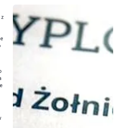
 z
ze
o
w
o
a
ie
w