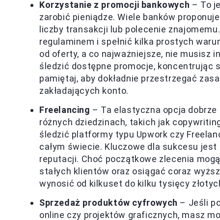
Korzystanie z promocji bankowych
– To j
zarobić pieniądze. Wiele banków proponuje
liczby transakcji lub polecenie znajomemu
regulaminem i spełnić kilka prostych waru
od oferty, a co najważniejsze, nie musisz 
śledzić dostępne promocje, koncentrując 
pamiętaj, aby dokładnie przestrzegać zas
zakładających konto.
Freelancing
– Ta elastyczna opcja dobrze 
różnych dziedzinach, takich jak copywriti
śledzić platformy typu Upwork czy Freelan
całym świecie. Kluczowe dla sukcesu jest 
reputacji. Choć początkowe zlecenia mogą 
stałych klientów oraz osiągać coraz wyżs
wynosić od kilkuset do kilku tysięcy złoty
Sprzedaż produktów cyfrowych
– Jeśli p
online czy projektów graficznych, masz mo