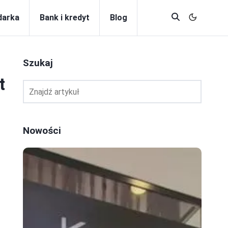
darka
Bank i kredyt
Blog
Szukaj
t
Nowości