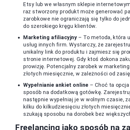
Etsy lub we własnym sklepie internetowym
raz stworzony produkt może generować pa
zarobkowe nie ograniczają się tylko do je
do szerokiego kręgu klientów.
Marketing afiliacyjny
– To metoda, która u
usług innych firm. Wystarczy, że zarejest
unikalny link do produktu i zajmiesz się 
stronie internetowej. Gdy ktoś dokona zak
prowizję. Potencjalny zarobek w marketingu
złotych miesięcznie, w zależności od zasi
Wypełnianie ankiet online
– Choć ta opcja 
sposób na dodatkową gotówkę. Zarejestruj 
następnie wypełniaj je w wolnym czasie, 
kilku do kilkudziesięciu złotych miesięczni
szukają sposobu na dorobek bez większyc
Freelancing jako sposób na za