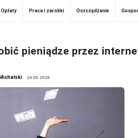
Opłaty
Praca i zarobki
Oszczędzanie
Gospo
CA I ZAROBKI
obić pieniądze przez interne
Michalski
26.05.2026