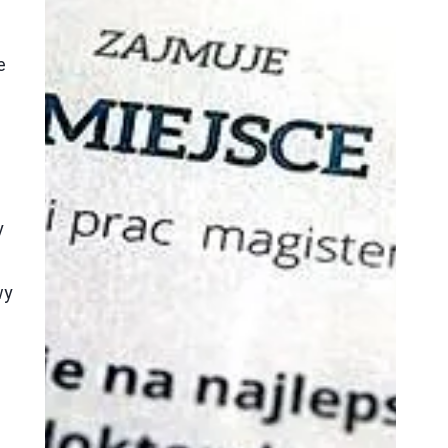
e
z
y
wy