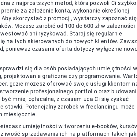
edna z najprostszych metod, która pozwoli Ci szybko
 premie za założenie konta, wykonanie określonej
. Aby skorzystać z promocji, wystarczy zapoznać się
nków. Możesz zarobić od 100 do 600 zł w zależności
inwestować ani ryzykować. Staraj się regularnie
się na tych skierowanych do nowych klientów. Zaws
ad, ponieważ czasami oferta dotyczy wyłącznie now
sprawdzi się dla osób posiadających umiejętności 
ng, projektowanie graficzne czy programowanie. Wart
cer, gdzie możesz oferować swoje usługi klientom n
stworzenie profesjonalnego portfolio oraz budowan
być mniej opłacalne, z czasem uda Ci się zyskać
ze stawki. Potencjalny zarobek w freelancingu może
ch miesięcznie.
osiadasz umiejętności w tworzeniu e-booków, kursó
żliwość sprzedawania ich na platformach takich jak