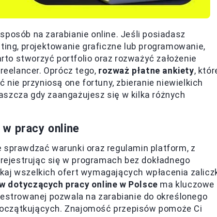
sposób na zarabianie online. Jeśli posiadasz
iting, projektowanie graficzne lub programowanie,
to stworzyć portfolio oraz rozważyć założenie
Freelancer. Oprócz tego,
rozważ płatne ankiety
, któr
 nie przyniosą one fortuny, zbieranie niewielkich
aszcza gdy zaangażujesz się w kilka różnych
 w pracy online
 sprawdzać warunki oraz regulamin platform, z
, rejestrując się w programach bez dokładnego
kaj wszelkich ofert wymagających wpłacenia zalicz
w dotyczących pracy online w Polsce
ma kluczowe
jestrowanej pozwala na zarabianie do określonego
u początkujących. Znajomość przepisów pomoże Ci