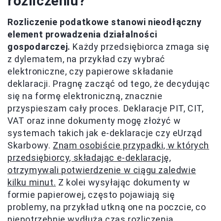
rozliczeniu?
Rozliczenie podatkowe stanowi nieodłączny
element prowadzenia działalności
gospodarczej.
Każdy przedsiębiorca zmaga się
z dylematem, na przykład czy wybrać
elektroniczne, czy papierowe składanie
deklaracji. Pragnę zacząć od tego, że decydując
się na formę elektroniczną, znacznie
przyspieszam cały proces. Deklaracje PIT, CIT,
VAT oraz inne dokumenty mogę złożyć w
systemach takich jak e-deklaracje czy eUrząd
Skarbowy.
Znam osobiście przypadki, w których
przedsiębiorcy, składając e-deklarację,
otrzymywali potwierdzenie w ciągu zaledwie
kilku minut.
Z kolei wysyłając dokumenty w
formie papierowej, często pojawiają się
problemy, na przykład utkną one na poczcie, co
niepotrzebnie wydłuża czas rozliczenia.