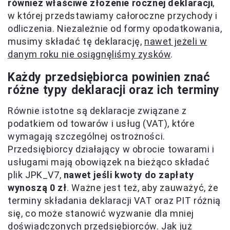
również właściwe złożenie rocznej deklaracji
,
w której przedstawiamy całoroczne przychody i
odliczenia. Niezależnie od formy opodatkowania,
musimy składać tę deklarację,
nawet jeżeli w
danym roku nie osiągnęliśmy zysków
.
Każdy przedsiębiorca powinien znać
różne typy deklaracji oraz ich terminy
Równie istotne są deklaracje związane z
podatkiem od towarów i usług (VAT), które
wymagają szczególnej ostrożności.
Przedsiębiorcy działający w obrocie towarami i
usługami mają obowiązek na bieżąco składać
plik JPK_V7,
nawet jeśli kwoty do zapłaty
wynoszą 0 zł
. Ważne jest też, aby zauważyć, że
terminy składania deklaracji VAT oraz PIT różnią
się, co może stanowić wyzwanie dla mniej
doświadczonych przedsiębiorców. Jak już