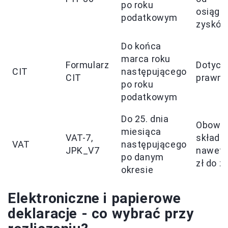
po roku
osiągn
podatkowym
zyskó
Do końca
marca roku
Formularz
Dotycz
CIT
następującego
CIT
prawny
po roku
podatkowym
Do 25. dnia
Obowią
miesiąca
VAT-7,
składan
VAT
następującego
JPK_V7
nawet 
po danym
zł do z
okresie
Elektroniczne i papierowe
deklaracje - co wybrać przy