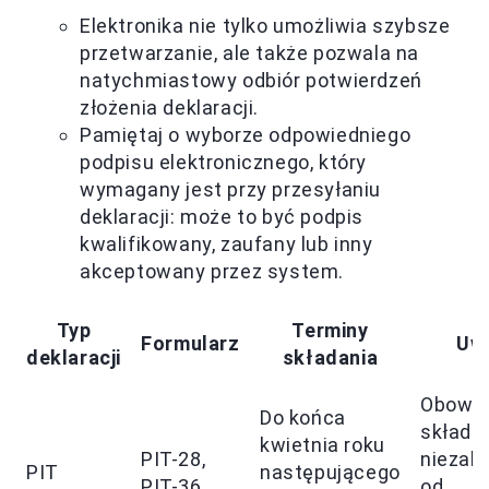
Elektronika nie tylko umożliwia szybsze
przetwarzanie, ale także pozwala na
natychmiastowy odbiór potwierdzeń
złożenia deklaracji.
Pamiętaj o wyborze odpowiedniego
podpisu elektronicznego, który
wymagany jest przy przesyłaniu
deklaracji: może to być podpis
kwalifikowany, zaufany lub inny
akceptowany przez system.
Typ
Terminy
Formularz
Uw
deklaracji
składania
Obowi
Do końca
składa
kwietnia roku
PIT-28,
niezale
PIT
następującego
PIT-36
od