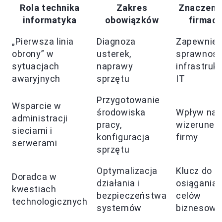
Rola technika
Zakres
Znaczeni
informatyka
obowiązków
firmac
„Pierwsza linia
Diagnoza
Zapewnien
obrony” w
usterek,
sprawnośc
sytuacjach
naprawy
infrastruk
awaryjnych
sprzętu
IT
Przygotowanie
Wsparcie w
środowiska
Wpływ na
administracji
pracy,
wizerunek
sieciami i
konfiguracja
firmy
serwerami
sprzętu
Optymalizacja
Klucz do
Doradca w
działania i
osiągania
kwestiach
bezpieczeństwa
celów
technologicznych
systemów
biznesowy