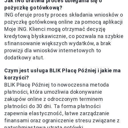
Jak ING ułatwia proces ubiegania się o
pożyczkę gotówkową?
ING oferuje prosty proces składania wniosków o
pożyczkę gotówkową online za pomocą aplikacji
Moje ING. Klienci mogą otrzymać decyzję
kredytową błyskawicznie, co pozwala na szybkie
sfinansowanie większych wydatków, a brak
prowizji dla wniosków internetowych to
dodatkowy atut.
Czym jest usługa BLIK Płacę Później i jakie ma
korzyści?
BLIK Płacę Później to nowoczesna metoda
płatności, która umożliwia dokonywanie
zakupów online z odroczonym terminem
płatności do 30 dni. Ta forma płatności
zapewnia elastyczność, łatwe zarządzanie
finansami oraz ograniczenie stresu związane z
natychmiastową utratą gotówki.