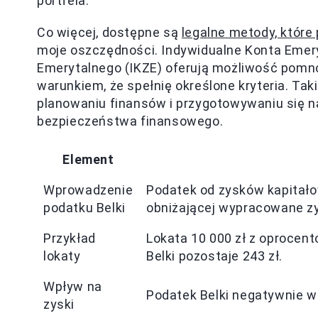
portfela.
Co więcej, dostępne są
legalne metody, które
moje oszczędności. Indywidualne Konta Emery
Emerytalnego (IKZE) oferują możliwość pomn
warunkiem, że spełnię określone kryteria. Ta
planowaniu finansów i przygotowywaniu się n
bezpieczeństwa finansowego.
Element
Wprowadzenie
Podatek od zysków kapitał
podatku Belki
obniżającej wypracowane zy
Przykład
Lokata 10 000 zł z oprocent
lokaty
Belki pozostaje 243 zł.
Wpływ na
Podatek Belki negatywnie w
zyski