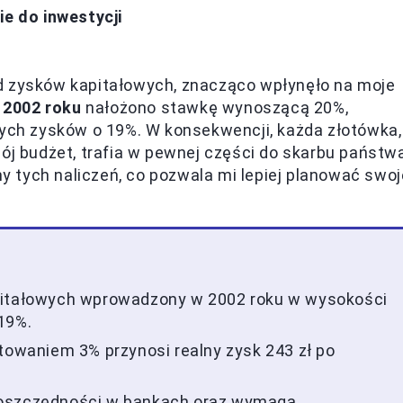
ie do inwestycji
 od zysków kapitałowych, znacząco wpłynęło na moje
w
2002 roku
nałożono stawkę wynoszącą 20%,
ch zysków o 19%. W konsekwencji, każda złotówka,
ój budżet, trafia w pewnej części do skarbu państw
 tych naliczeń, co pozwala mi lepiej planować swoj
apitałowych wprowadzony w 2002 roku w wysokości
19%.
ntowaniem 3% przynosi realny zysk 243 zł po
 oszczędności w bankach oraz wymaga