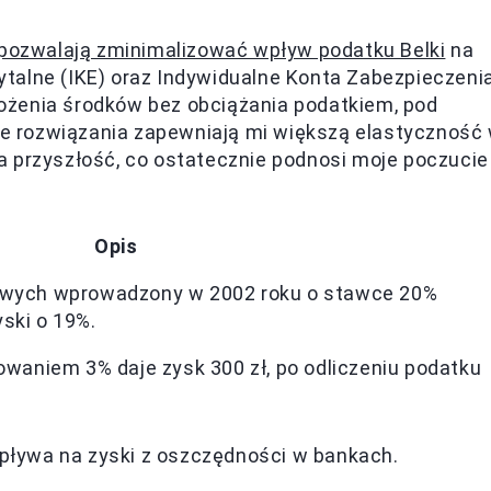
 pozwalają zminimalizować wpływ podatku Belki
na
talne (IKE) oraz Indywidualne Konta Zabezpieczeni
ożenia środków bez obciążania podatkiem, pod
kie rozwiązania zapewniają mi większą elastyczność
a przyszłość, co ostatecznie podnosi moje poczucie
Opis
owych wprowadzony w 2002 roku o stawce 20%
ski o 19%.
owaniem 3% daje zysk 300 zł, po odliczeniu podatku
pływa na zyski z oszczędności w bankach.