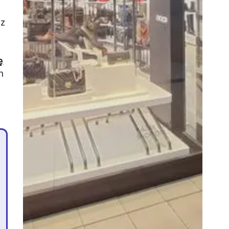
 z
ę
h