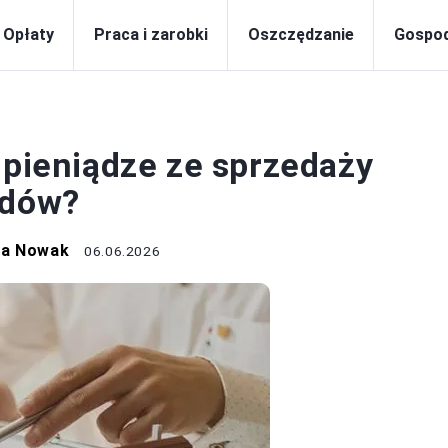
Opłaty
Praca i zarobki
Oszczędzanie
Gospo
PODATKI
 pieniądze ze sprzedaży
ędów?
na Nowak
06.06.2026