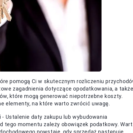
które pomogą Ci w skutecznym rozliczeniu przychod
zowe zagadnienia dotyczące opodatkowania, a takż
dów, które mogą generować niepotrzebne koszty.
ne elementy, na które warto zwrócić uwagę.
i
- Ustalenie daty zakupu lub wybudowania
od tego momentu zależy obowiązek podatkowy. Wart
 dochodowego powstaje, gdy sprzedaż następuje