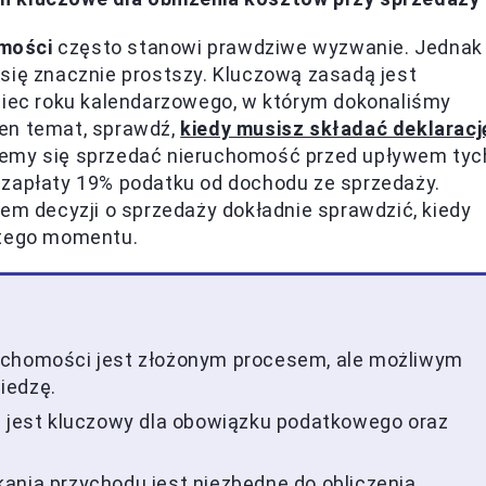
omości
często stanowi prawdziwe wyzwanie. Jednak
się znacznie prostszy. Kluczową zasadą jest
niec roku kalendarzowego, w którym dokonaliśmy
ten temat, sprawdź,
kiedy musisz składać deklaracj
ujemy się sprzedać nieruchomość przed upływem tyc
 zapłaty 19% podatku od dochodu ze sprzedaży.
iem decyzji o sprzedaży dokładnie sprawdzić, kiedy
 tego momentu.
uchomości jest złożonym procesem, ale możliwym
iedzę.
a jest kluczowy dla obowiązku podatkowego oraz
ania przychodu jest niezbędne do obliczenia