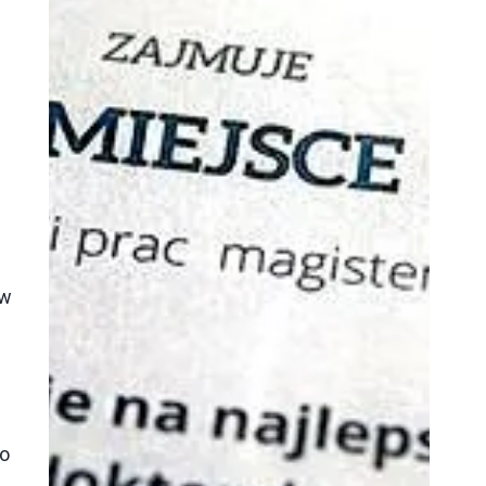
ów
e
o