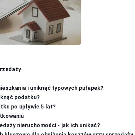
przedaży
ieszkania i uniknąć typowych pułapek?
niknąć podatku?
tku po upływie 5 lat?
atkowaniu
edaży nieruchomości - jak ich unikać?
h kluczowe dla obniżenia kosztów przy sprzedaży