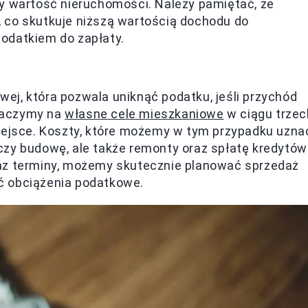
ły wartość nieruchomości. Należy pamiętać, że
 co skutkuje niższą wartością dochodu do
odatkiem do zapłaty.
ej, która pozwala uniknąć podatku, jeśli przychód
naczymy na
własne cele mieszkaniowe
w ciągu trzec
iejsce. Koszty, które możemy w tym przypadku uzna
czy budowę, ale także remonty oraz spłatę kredytów
raz terminy, możemy skutecznie planować sprzedaż
ć obciążenia podatkowe.