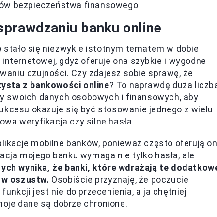
dów bezpieczeństwa finansowego.
sprawdzaniu banku online
e
stało się niezwykle istotnym tematem w dobie
 internetowej, gdyż oferuje ona szybkie i wygodne
aniu czujności. Czy zdajesz sobie sprawę, że
ysta z bankowości online
? To naprawdę duża liczb
y swoich danych osobowych i finansowych, aby
ukcesu okazuje się być stosowanie jednego z wielu
wa weryfikacja czy silne hasła.
aplikacje mobilne banków, ponieważ często oferują o
kacja mojego banku wymaga nie tylko hasła, ale
ych wynika, że banki, które wdrażają te dodatkow
ów oszustw.
Osobiście przyznaję, że poczucie
nkcji jest nie do przecenienia, a ja chętniej
oje dane są dobrze chronione.