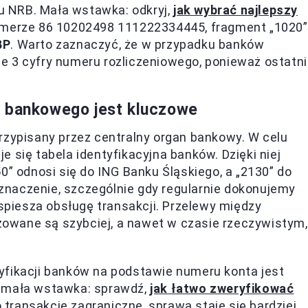
ru NRB. Mała wstawka: odkryj,
jak wybrać najlepszy
numerze 86 10202498 111222334445, fragment „1020”
BP
. Warto zaznaczyć, że w przypadku banków
e 3 cyfry numeru rozliczeniowego, ponieważ ostatn
a bankowego jest kluczowe
rzypisany przez centralny organ bankowy. W celu
 się tabela identyfikacyjna banków. Dzięki niej
0” odnosi się do ING Banku Śląskiego, a „2130” do
naczenie, szczególnie gdy regularnie dokonujemy
piesza obsługę transakcji. Przelewy między
owane są szybciej, a nawet w czasie rzeczywistym,
yfikacji banków na podstawie numeru konta jest
u mała wstawka: sprawdź,
jak łatwo zweryfikować
o transakcje zagraniczne, sprawa staje się bardziej