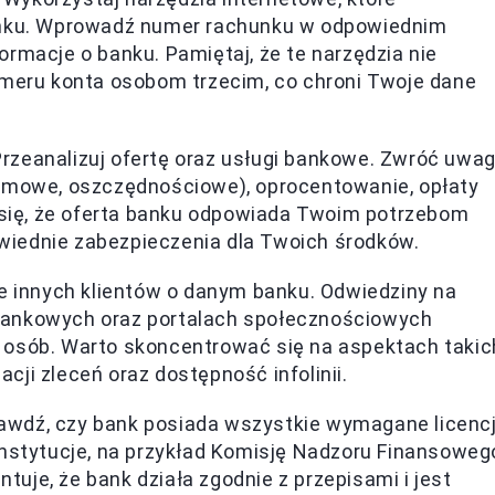
banku. Wprowadź numer rachunku w odpowiednim
rmacje o banku. Pamiętaj, że te narzędzia nie
umeru konta osobom trzecim, co chroni Twoje dane
rzeanalizuj ofertę oraz usługi bankowe. Zwróć uwa
irmowe, oszczędnościowe), oprocentowanie, opłaty
j się, że oferta banku odpowiada Twoim potrzebom
iednie zabezpieczenia dla Twoich środków.
e innych klientów o danym banku. Odwiedziny na
bankowych oraz portalach społecznościowych
 osób. Warto skoncentrować się na aspektach takic
zacji zleceń oraz dostępność infolinii.
awdź, czy bank posiada wszystkie wymagane licenc
instytucje, na przykład Komisję Nadzoru Finansoweg
ntuje, że bank działa zgodnie z przepisami i jest