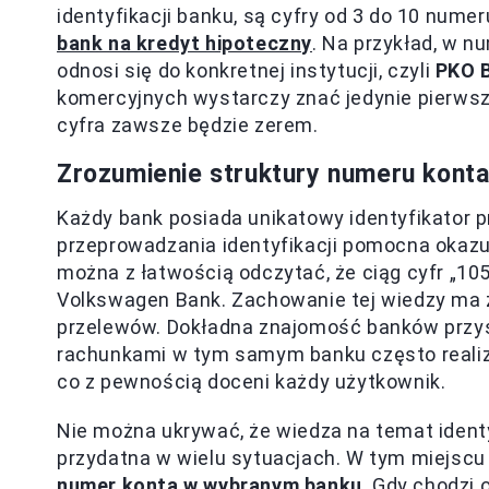
identyfikacji banku, są cyfry od 3 do 10 nume
bank na kredyt hipoteczny
. Na przykład, w 
odnosi się do konkretnej instytucji, czyli
PKO 
komercyjnych wystarczy znać jedynie pierwsz
cyfra zawsze będzie zerem.
Zrozumienie struktury numeru kont
Każdy bank posiada unikatowy identyfikator p
przeprowadzania identyfikacji pomocna okazuje
można z łatwością odczytać, że ciąg cyfr „105
Volkswagen Bank. Zachowanie tej wiedzy ma z
przelewów. Dokładna znajomość banków przys
rachunkami w tym samym banku często realiz
co z pewnością doceni każdy użytkownik.
Nie można ukrywać, że wiedza na temat ident
przydatna w wielu sytuacjach. W tym miejsc
numer konta w wybranym banku
. Gdy chodzi 