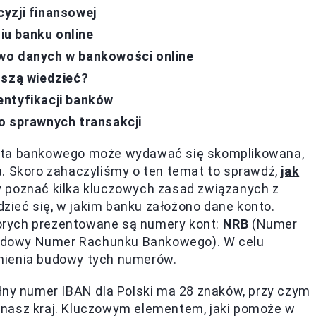
yzji finansowej
u banku online
wo danych w bankowości online
uszą wiedzieć?
entyfikacji banków
o sprawnych transakcji
onta bankowego może wydawać się skomplikowana,
a. Skoro zahaczyliśmy o ten temat to sprawdź,
jak
y poznać kilka kluczowych zasad związanych z
ieć się, w jakim banku założono dane konto.
órych prezentowane są numery kont:
NRB
(Numer
dowy Numer Rachunku Bankowego). W celu
mienia budowy tych numerów.
łny numer IBAN dla Polski ma 28 znaków, przy czym
ją nasz kraj. Kluczowym elementem, jaki pomoże w