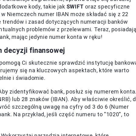
odatkowe kody, takie jak
SWIFT
oraz specyficzne
d, w Niemczech numer IBAN może składać się z 22
ie trendów i zasad dotyczących numeracji banków
ntualnych problemów z przelewami. Teraz, posiadaj
ank, mając jedynie numer konta w ręku!
 decyzji finansowej
e pomogą Ci skutecznie sprawdzić instytucję bankow
trujemy się na kluczowych aspektach, które warto
lnie i świadomie.
by zidentyfikować bank, posłuż się numerem konta
RB) lub 28 znaków (IBAN). Aby właściwie określić, 
 zwróć szczególną uwagę na cyfry od 3 do 6 (Numer
bank. Na przykład, jeśli część numeru to "1020", to
Wykorzystaj narzędzia internetowe, które