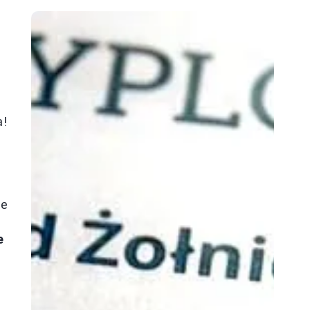
a!
ne
e