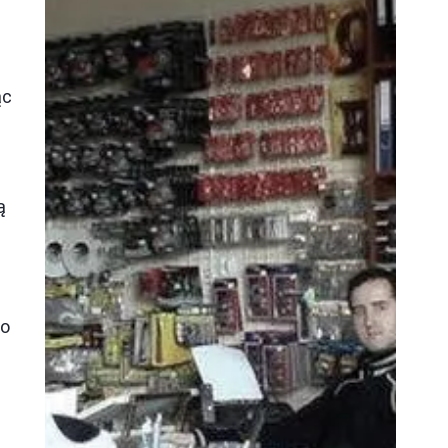
ąc
ą
.
do