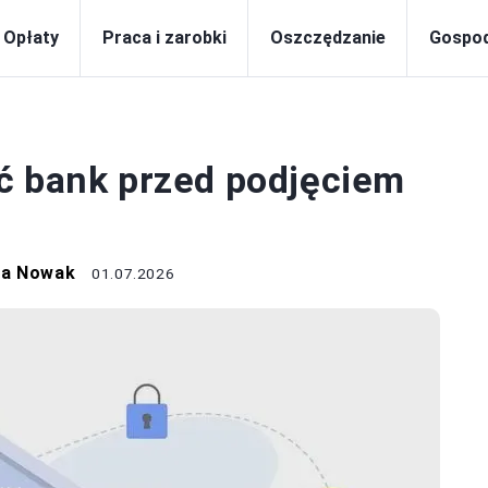
Opłaty
Praca i zarobki
Oszczędzanie
Gospo
NK I KREDYT
ć bank przed podjęciem
na Nowak
01.07.2026