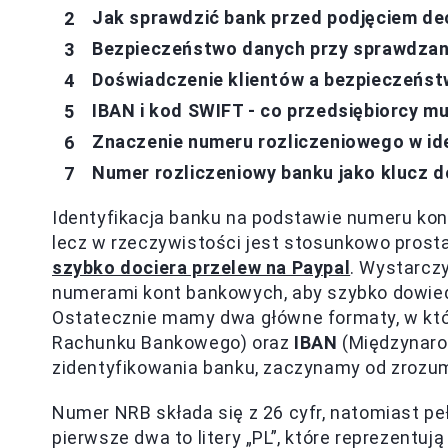
Jak sprawdzić bank przed podjęciem dec
Bezpieczeństwo danych przy sprawdzani
Doświadczenie klientów a bezpieczeńst
IBAN i kod SWIFT - co przedsiębiorcy m
Znaczenie numeru rozliczeniowego w id
Numer rozliczeniowy banku jako klucz d
Identyfikacja banku na podstawie numeru k
lecz w rzeczywistości jest stosunkowo prost
szybko dociera przelew na Paypal
. Wystarcz
numerami kont bankowych, aby szybko dowiedz
Ostatecznie mamy dwa główne formaty, w kt
Rachunku Bankowego) oraz
IBAN
(Międzynaro
zidentyfikowania banku, zaczynamy od zrozu
Numer NRB składa się z 26 cyfr, natomiast pe
pierwsze dwa to litery „PL”, które reprezentu