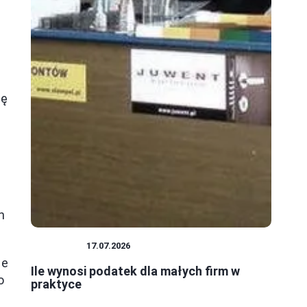
gę
h
PODATKI
17.07.2026
je
Ile wynosi podatek dla małych firm w
o
praktyce