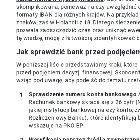
skomplikowana, ponieważ należy uwzględnić d
formaty IBAN dla różnych krajów. Na przykła
znaków, zaś w Holandii z 18. Dlatego śledzen
pozwala zaoszczędzić czas oraz uniknąć ewe
tę wiedzę, mogę z łatwością zidentyfikować b
Jak sprawdzić bank przed podjęciem
W poniższej liście przedstawiamy kroki, któr
przed podjęciem decyzji finansowej. Skoncen
wziąć pod uwagę, aby podejść do tematu rzete
Sprawdzenie numeru konta bankowego
A
Rachunek bankowy składa się z 26 cyfr (N
jakiej instytucji bankowej należy konto,
Rozliczeniowy Banku), które identyfikują 
wskazuje na PKO BP.
Weryfikacja poprzez źródła zewnętrzne