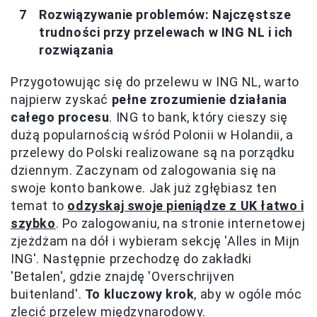
Rozwiązywanie problemów: Najczęstsze
trudności przy przelewach w ING NL i ich
rozwiązania
Przygotowując się do przelewu w ING NL, warto
najpierw zyskać
pełne zrozumienie działania
całego procesu
. ING to bank, który cieszy się
dużą popularnością wśród Polonii w Holandii, a
przelewy do Polski realizowane są na porządku
dziennym. Zaczynam od zalogowania się na
swoje konto bankowe. Jak już zgłębiasz ten
temat to
odzyskaj swoje pieniądze z UK łatwo i
szybko
. Po zalogowaniu, na stronie internetowej
zjeżdżam na dół i wybieram sekcję 'Alles in Mijn
ING'. Następnie przechodzę do zakładki
'Betalen', gdzie znajdę 'Overschrijven
buitenland'.
To kluczowy krok
, aby w ogóle móc
zlecić przelew międzynarodowy.