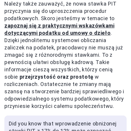
Należy także zauważyć, że nowa stawka PIT
przyczynia się do uproszczenia procedur
podatkowych. Skoro jesteśmy w temacie to
zapoznaj się z praktycznymi wskazówkami
dotyczącymi podatku od umowy o dzieło
.
Dzięki jednolitemu systemowi obliczania
zaliczek na podatek, pracodawcy nie muszą już
zmagać się z różnorodnymi stawkami. To z
pewnością ułatwi obsługę kadrową. Takie
informacje cieszą wszystkich, którzy cenią
sobie
przejrzystość oraz prostotę
w
rozliczeniach. Ostatecznie te zmiany mają
szansę na stworzenie bardziej sprawiedliwego i
odpowiedzialnego systemu podatkowego, który
przyniesie korzyści całemu społeczeństwu.
Did you know that wprowadzenie obniżonej
stawki PIT z 17% do 12% może oznaczać